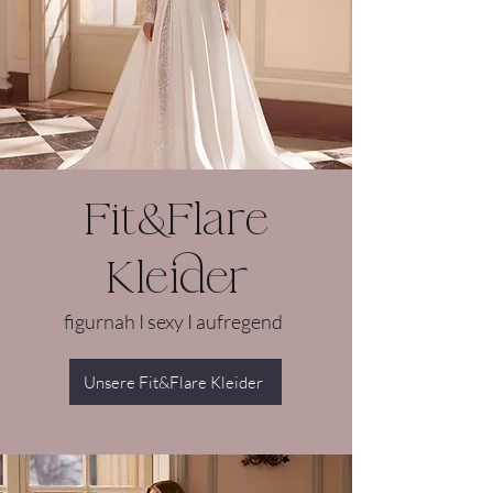
Fit&Flare
Kleider
figurnah I sexy I aufregend
Unsere Fit&Flare Kleider